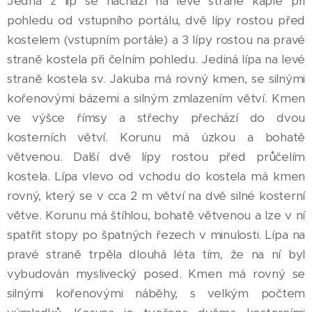
Jedna z lip se nachází na levé straně kaple při
pohledu od vstupního portálu, dvě lípy rostou před
kostelem (vstupním portále) a 3 lípy rostou na pravé
straně kostela při čelním pohledu. Jediná lípa na levé
straně kostela sv. Jakuba má rovný kmen, se silnými
kořenovými bázemi a silným zmlazením větví. Kmen
ve výšce římsy a střechy přechází do dvou
kosterních větví. Korunu má úzkou a bohatě
větvenou. Další dvě lípy rostou před průčelím
kostela. Lípa vlevo od vchodu do kostela má kmen
rovný, který se v cca 2 m větví na dvě silné kosterní
větve. Korunu má štíhlou, bohatě větvenou a lze v ní
spatřit stopy po špatných řezech v minulosti. Lípa na
pravé straně trpěla dlouhá léta tím, že na ní byl
vybudován myslivecký posed. Kmen má rovný se
silnými kořenovými náběhy, s velkým počtem