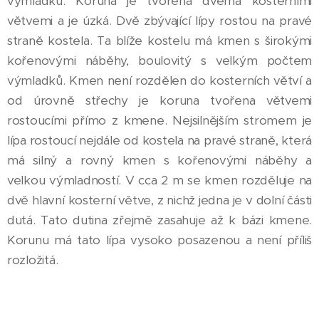
výmladků. Koruna je tvořena dvěma kosterními
větvemi a je úzká. Dvě zbývající lípy rostou na pravé
straně kostela. Ta blíže kostelu má kmen s širokými
kořenovými náběhy, boulovitý s velkým počtem
výmladků. Kmen není rozdělen do kosterních větví a
od úrovně střechy je koruna tvořena větvemi
rostoucími přímo z kmene. Nejsilnějším stromem je
lípa rostoucí nejdále od kostela na pravé straně, která
má silný a rovný kmen s kořenovými náběhy a
velkou výmladností. V cca 2 m se kmen rozděluje na
dvě hlavní kosterní větve, z nichž jedna je v dolní části
dutá. Tato dutina zřejmě zasahuje až k bázi kmene.
Korunu má tato lípa vysoko posazenou a není příliš
rozložitá.