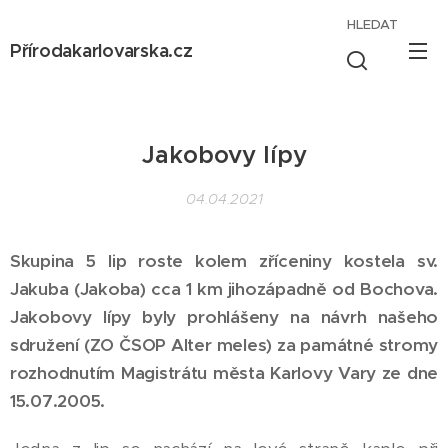
HLEDAT
Přírodakarlovarska.cz
Jakobovy lípy
04.04.2021
Skupina 5 lip roste kolem zříceniny kostela sv.
Jakuba (Jakoba) cca 1 km jihozápadně od Bochova.
Jakobovy lípy byly prohlášeny na návrh našeho
sdružení (ZO ČSOP Alter meles) za památné stromy
rozhodnutím Magistrátu města Karlovy Vary ze dne
15.07.2005.