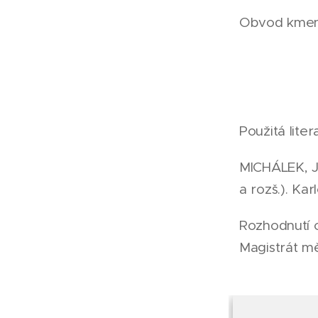
Obvod kmene
Použitá liter
MICHÁLEK, J
a rozš.). Ka
Rozhodnutí o
Magistrát mě