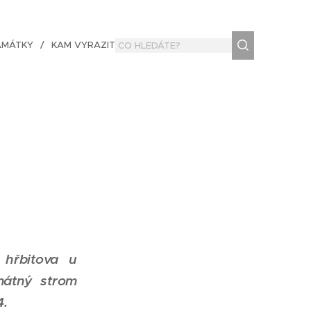
AMÁTKY
KAM VYRAZIT
 hřbitova u
mátný strom
4.