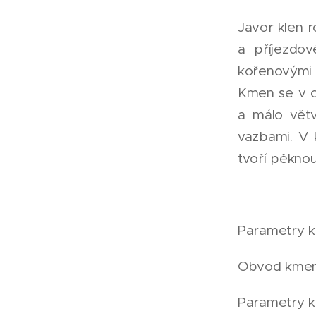
Javor klen 
a příjezdo
kořenovými
Kmen se v cc
a málo větv
vazbami. V 
tvoří pěknou
Parametry k
Obvod kmen
Parametry kl