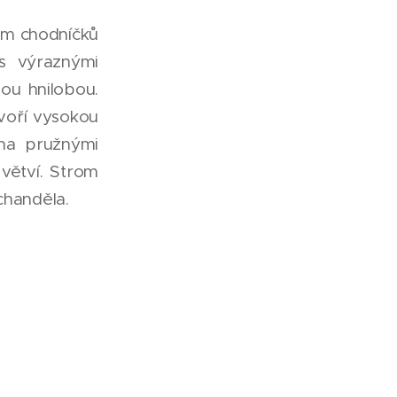
em chodníčků
s výraznými
u hnilobou.
tvoří vysokou
ána pružnými
větví. Strom
chanděla.