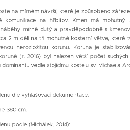
roste na mírném návrší, které je způsobeno zářez
vé komunikace na hřbitov. Kmen má mohutný, 
 náběhy, mírně dutý a pravděpodobně s kmenovo
a 2 m dělí na tři mohutné kosterní větve, které 
enou nerozložitou korunu. Koruna je stabilizov
koruně (r. 2016) byl nalezen větší počet suchých 
 dominantu vedle stojícímu kostelu sv. Michaela Ar
lenu dle vyhlašovací dokumentace:
e 380 cm.
enu podle (Michálek, 2014):