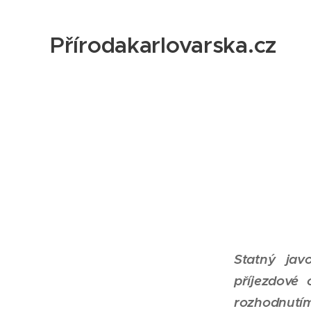
Přírodakarlovarska.cz
Statný jav
příjezdové
rozhodnutím