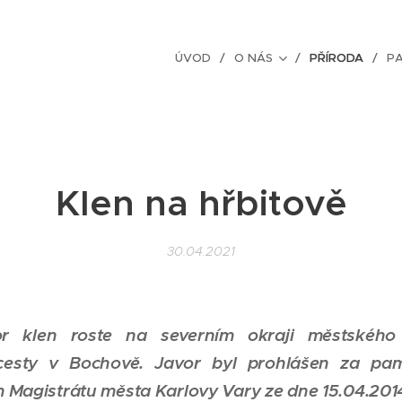
ÚVOD
O NÁS
PŘÍRODA
P
Klen na hřbitově
30.04.2021
or klen roste na severním okraji městského
 cesty v Bochově. Javor byl prohlášen za pa
 Magistrátu města Karlovy Vary ze dne 15.04.201