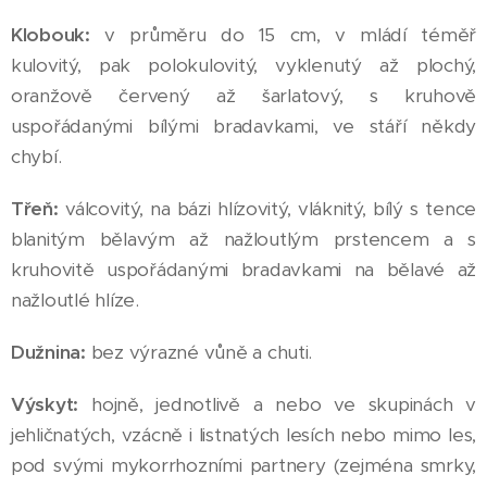
Klobouk:
v průměru do 15 cm, v mládí téměř
kulovitý, pak polokulovitý, vyklenutý až plochý,
oranžově červený až šarlatový, s kruhově
uspořádanými bílými bradavkami, ve stáří někdy
chybí.
Třeň:
válcovitý, na bázi hlízovitý, vláknitý, bílý s tence
blanitým bělavým až nažloutlým prstencem a s
kruhovitě uspořádanými bradavkami na bělavé až
nažloutlé hlíze.
Dužnina:
bez výrazné vůně a chuti.
Výskyt:
hojně, jednotlivě a nebo ve skupinách v
jehličnatých, vzácně i listnatých lesích nebo mimo les,
pod svými mykorrhozními partnery (zejména smrky,