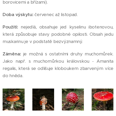
borovicemi a břízami).
Doba výskytu:
červenec až listopad.
Použití:
nejedlá, obsahuje jed kyselinu ibotenovou,
která způsobuje stavy podobné opilosti. Obsah jedu
muskarinu je v podstatě bezvýznamný.
Záměna:
je možná s ostatními druhy muchomůrek.
Jako např. s muchomůrkou královskou - Amanita
regalis, která se odlišuje kloboukem zbarveným více
do hněda.