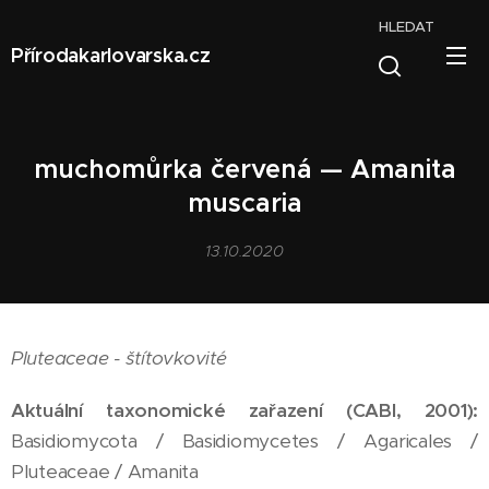
HLEDAT
Přírodakarlovarska.cz
muchomůrka červená — Amanita
muscaria
13.10.2020
Pluteaceae - štítovkovité
Aktuální taxonomické zařazení (CABI, 2001):
Basidiomycota / Basidiomycetes / Agaricales /
Pluteaceae / Amanita