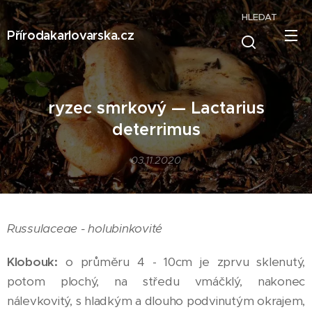
HLEDAT
Přírodakarlovarska.cz
ryzec smrkový — Lactarius
deterrimus
03.11.2020
Russulaceae - holubinkovité
Klobouk:
o průměru 4 - 10cm je zprvu sklenutý,
potom plochý, na středu vmáčklý, nakonec
nálevkovitý, s hladkým a dlouho podvinutým okrajem,