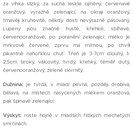
za vlhka slizký, za sucha leskle ojíněný, červenavě
oranžový, výrazně zelenající, na okraji oranžový,
tmavěji kruhovitě, někdy dosti nevýrazně pásovaný.
Lupeny jsou značně husté, křehké, sbíhavé,
červenooranžové, po poranění zelenající; mléko je
mrkvově červené, zprvu má mírnou, po chvíli
pikantně nahořklou chuť. Třeň je 3-7cm dlouhý, 1-
2,5cm široký, válcovitý, tvrdý, křehký, téměř dutý,
červenooranžový, zeleně skvrnitý.
Dužnina:
je tvrdá, v mládí pevná, později drobivá,
bělavá, na místech nasycených mlékem oranžová,
pak špinavě zelenající.
Výskyt:
roste hojně v mladších řídkých mechatých
smrčinách.