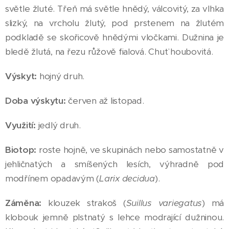
světle žluté. Třeň má světle hnědý, válcovitý, za vlhka
slizký, na vrcholu žlutý, pod prstenem na žlutém
podkladě se skořicově hnědými vločkami. Dužnina je
bledě žlutá, na řezu růžově fialová. Chuť houbovitá.
Výskyt:
hojný druh.
Doba výskytu:
červen až listopad.
Využití:
jedlý druh.
Biotop:
roste hojně, ve skupinách nebo samostatně v
jehličnatých a smíšených lesích, výhradně pod
modřínem opadavým (
Larix decidua
).
Záměna:
klouzek strakoš (
Suillus variegatus
) má
klobouk jemně plstnatý s lehce modrající dužninou.