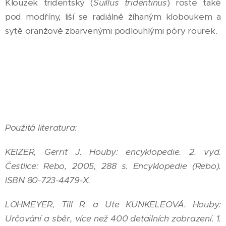
Klouzek tridentský (
Suillus tridentinus
) roste také
pod modříny, liší se radiálně žíhaným kloboukem a
sytě oranžově zbarvenými podlouhlými póry rourek.
Použitá literatura:
KEIZER, Gerrit J. Houby: encyklopedie. 2. vyd.
Čestlice: Rebo, 2005, 288 s. Encyklopedie (Rebo).
ISBN 80-723-4479-X.
LOHMEYER, Till R. a Ute KÜNKELEOVÁ. Houby:
Určování a sběr, více než 400 detailních zobrazení. 1.