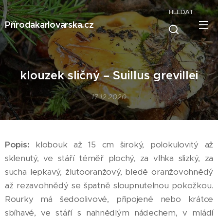
HLEDAT
Přírodakarlovarska.cz
klouzek sličný – Suillus grevillei
17.12.2020
Popis:
klobouk až 15 cm široký, polokulovitý až
sklenutý, ve stáří téměř plochý, za vlhka slizký, za
sucha lepkavý, žlutooranžový, bledě oranžovohnědý
až rezavohnědý se špatně sloupnutelnou pokožkou.
Rourky má šedoolivové, připojené nebo krátce
sbíhavé, ve stáří s nahnědlým nádechem, v mládí