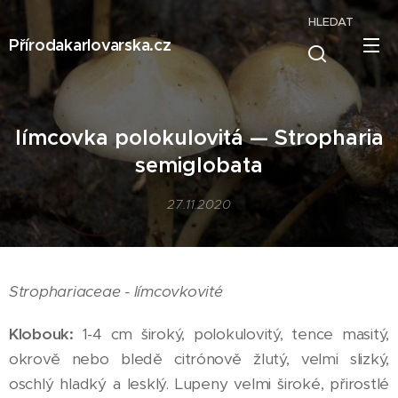
HLEDAT
Přírodakarlovarska.cz
límcovka polokulovitá — Stropharia
semiglobata
27.11.2020
Strophariaceae - límcovkovité
Klobouk:
1-4 cm široký, polokulovitý, tence masitý,
okrově nebo bledě citrónově žlutý, velmi slizký,
oschlý hladký a lesklý. Lupeny velmi široké, přirostlé