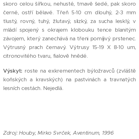
skoro celou šířkou, nehusté, tmavě šedé, pak skoro
černé, ostří bělavé. Třeň 5-10 cm dlouhý, 2-3 mm
tlustý, rovný, tuhý, žlutavý, slizký, za sucha lesklý, v
mládí spojený s okrajem klobouku tence blanitým
závojem, který zanechává na třeni pomíjivý prstenec.
Výtrusný prach černavý. Výtrusy 15-19 X 8-10 um,
citronovitého tvaru, fialově hnědé.
Výskyt:
roste na exkrementech býložravců (zvláště
koňských a kravských) na pastvinách a travnatých
lesních cestách. Nejedlá.
Zdroj: Houby, Mirko Svrček, Aventinum, 1996