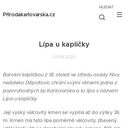
HLEDAT
Přírodakarlovarska.cz
Lípa u kapličky
03.08.2020
Barokní kapličkou z 18. století ve středu osady Nivy
nedaleko Děpoltovic chrání svými větvemi jedna z
pozoruhodných lip Karlovarska a to lípa s názvem
Lípa u kapličky.
Její vyský válcovitý kmen se vypíná až do výšky 26
m. Kmen má tato lípa poměrně válcovitý, zbavený