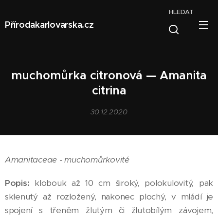
HLEDAT
Přírodakarlovarska.cz
muchomůrka citronová — Amanita
citrina
30.12.2020
Amanitaceae - muchomůrkovité
Popis:
klobouk až 10 cm široký, polokulovitý, pak
sklenutý až rozložený, nakonec plochý, v mládí je
spojení s třeněm žlutým či žlutobílým závojem,