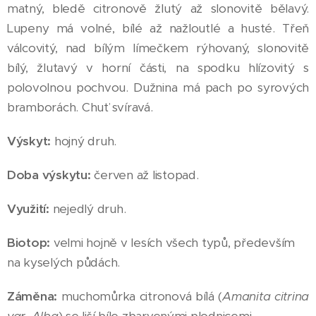
matný, bledě citronově žlutý až slonovitě bělavý.
Lupeny má volné, bílé až nažloutlé a husté. Třeň
válcovitý, nad bílým límečkem rýhovaný, slonovitě
bílý, žlutavý v horní části, na spodku hlízovitý s
polovolnou pochvou. Dužnina má pach po syrových
bramborách. Chuť svíravá.
Výskyt:
hojný druh.
Doba výskytu:
červen až listopad.
Využití:
nejedlý druh.
Biotop:
velmi hojně v lesích všech typů, především
na kyselých půdách.
Záměna:
muchomůrka citronová bílá (
Amanita citrina