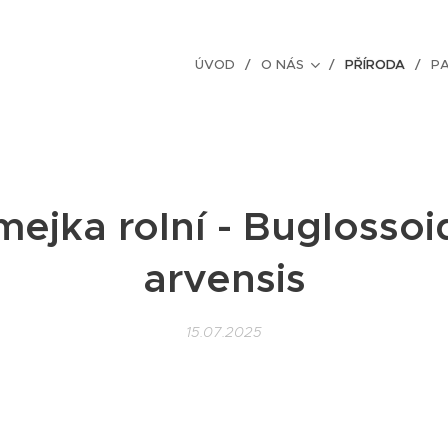
ÚVOD
O NÁS
PŘÍRODA
P
mejka rolní - Buglossoi
arvensis
15.07.2025