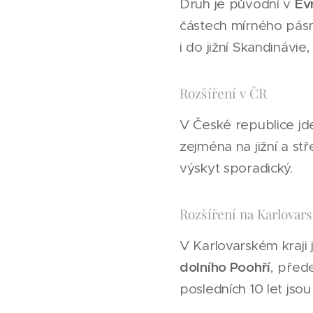
Ev
Druh je původní v
částech mírného pásm
i do jižní Skandinávie
Rozšíření v ČR
V České republice j
zejména na jižní a st
výskyt sporadický.
Rozšíření na Karlovarsk
V Karlovarském kraji 
dolního Poohří
, přede
posledních 10 let jso