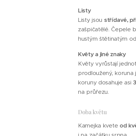
Listy
střídavé, p
Listy jsou
zašpičatělé. Čepele b
hustým štětinatým odě
Květy a jiné znaky
Květy vyrůstají jednot
prodloužený, koruna 
koruny dosahuje asi
na průřezu.
Doba květu
od kv
Kamejka kvete
i na začátku srpna.