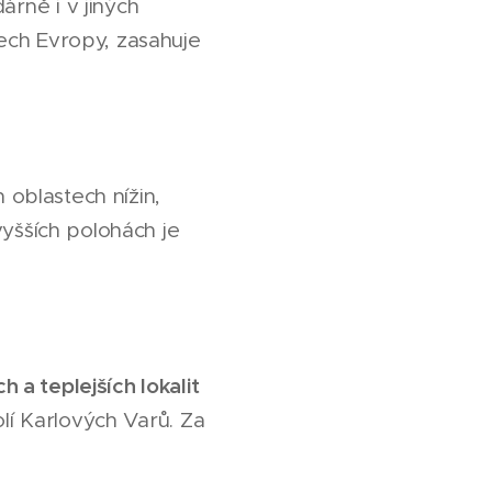
árně i v jiných
ech Evropy, zasahuje
ch oblastech nížin,
vyšších polohách je
h a teplejších lokalit
olí Karlových Varů. Za