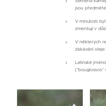
Semena kamej
jsou předměte
V minulosti by
zmenšují v důs
V některých r
získávání oleje.
Latinské jmén
("bouglossos" =