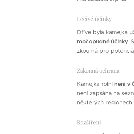
Léčivé účinky
Dříve byla kamejka už
močopudné účinky
. 
zkoumá pro potenciáln
Zákonná ochrana
není v 
Kamejka rolní
není zapsána na sez
některých regionech v
Rozšíření