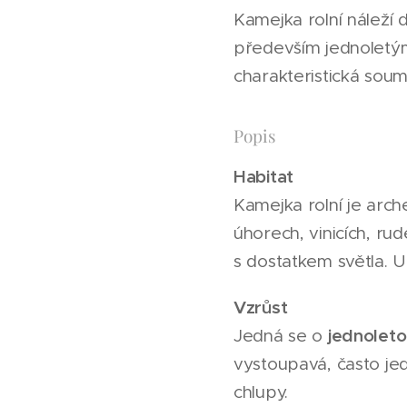
Kamejka rolní náleží 
především jednoletými
charakteristická sou
Popis
Habitat
Kamejka rolní je arc
úhorech, vinicích, rud
s dostatkem světla. 
Vzrůst
jednoleto
Jedná se o
vystoupavá, často je
chlupy.