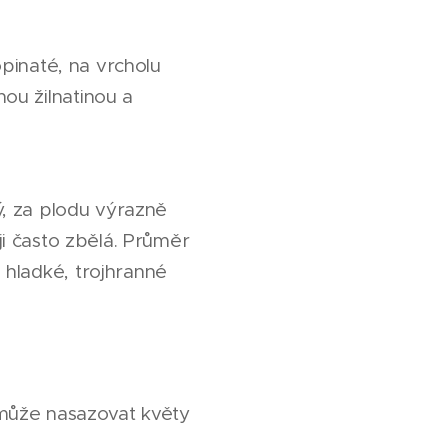
opinaté, na vrcholu
nou žilnatinou a
ný, za plodu výrazně
i často zbělá. Průměr
 hladké, trojhranné
 může nasazovat květy