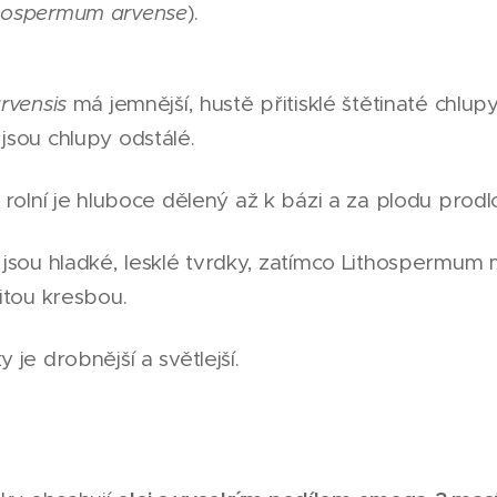
hospermum arvense
).
rvensis
má jemnější, hustě přitisklé štětinaté chlup
sou chlupy odstálé.
 rolní je hluboce dělený až k bázi a za plodu prodl
jsou hladké, lesklé tvrdky, zatímco Lithospermum 
itou kresbou.
je drobnější a světlejší.