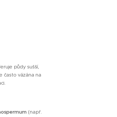
feruje půdy sušší,
 je často vázána na
ci.
thospermum
(např.