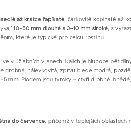
řisedlé až krátce řapíkaté
, čárkovitě kopinaté až k
10–50 mm dlouhé a 3–10 mm široké
ývají
, s výraz
ním, které je typické pro celou rostlinu.
livě v úžlabních vijanech. Kalich je hluboce pětidíl
je drobná, nálevkovitá, zprvu bledě modrá, pozděj
3–5 mm
. Plodem jsou tvrdky – čtyři drobné, hnědé,
ětna do července
, přičemž v teplejších oblastech