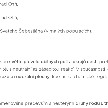
nad Ohří,
nad Ohří,
 Svatého Šebestiána (v malých populacích).
světlé plevele obilných polí a okrajů cest
jsou
, pre
nité, s neutrální až zásaditou reakcí. V současnosti
meze a ruderální plochy
, kde uniká chemické regula
druhy rodu Li
zaměňována především s některými