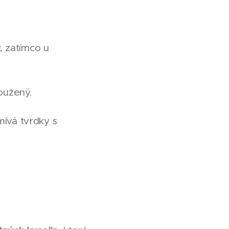
y, zatímco u
oužený.
mívá tvrdky s