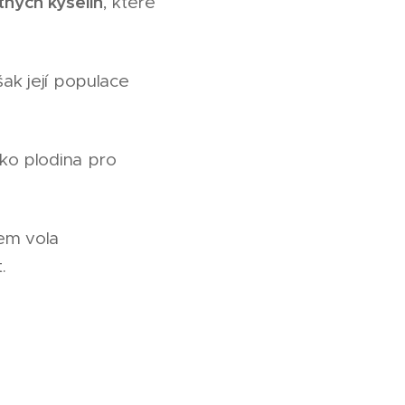
ných kyselin
, které
šak její populace
ko plodina pro
em vola
.