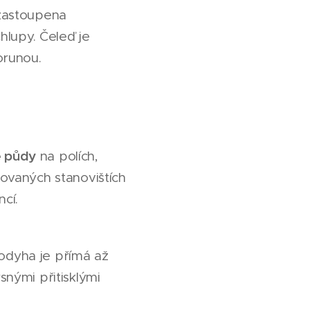
 zastoupena
hlupy. Čeleď je
orunou.
té půdy
na polích,
ušovaných stanovištích
cí.
Lodyha je přímá až
nými přitisklými