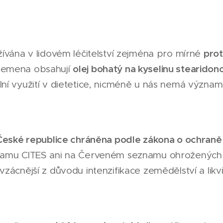
prot
ívána v lidovém léčitelství zejména pro mírné
olej bohatý na kyselinu stearido
Semena obsahují
í využití v dietetice, nicméně u nás nemá významn
České republice chráněna podle zákona o ochraně p
namu CITES ani na Červeném seznamu ohrožených d
zácnější z důvodu intenzifikace zemědělství a likv