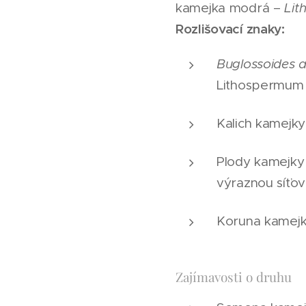
kamejka modrá –
Lit
Rozlišovací znaky:
Buglossoides a
Lithospermum j
Kalich kamejky
Plody kamejky 
výraznou síťov
Koruna kamejky 
Zajímavosti o druhu