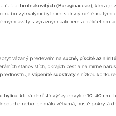
brutnákovitých (Boraginaceae)
do čeledi
, která je
 nebo vytrvalými bylinami s drsnými štětinatými c
měrnými květy s výrazným kalichem a pětičetnou k
suché, písčité až hlini
heofyt vázaný především na
erálních stanovištích, okrajích cest a na mírně nar
vápenité substráty
Upřednostňuje
s nízkou konkuren
u bylinu
10–40 cm
, která dorůstá výšky obvykle
. 
dnoduchá nebo jen málo větvená, hustě pokrytá drs