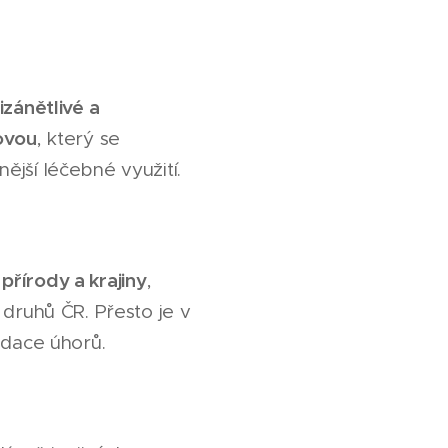
izánětlivé a
novou
, který se
ější léčebné využití.
řírody a krajiny
,
ruhů ČR. Přesto je v
idace úhorů.