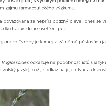
olej s vysokým podílem omega-3 mast
ky obsahují
m zájmu farmaceutického výzkumu.
la považována za nepříliš obtížný plevel, dnes se v
ledku herbicidního ošetření polí.
egionech Evropy je kamejka záměrně pěstována ja
o
Buglossoides
odkazuje na podobnost listů s jazyk
 volský jazyk), což je odkaz na jejich tvar a drsnost