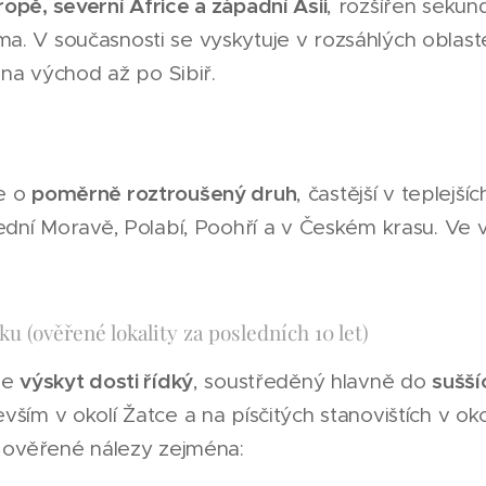
ropě, severní Africe a západní Asii
, rozšířen sekund
a. V současnosti se vyskytuje v rozsáhlých oblast
, na východ až po Sibiř.
poměrně roztroušený druh
de o
, častější v teplejší
řední Moravě, Polabí, Poohří a v Českém krasu. Ve 
u (ověřené lokality za posledních 10 let)
výskyt dosti řídký
suššíc
je
, soustředěný hlavně do
vším v okolí Žatce a na písčitých stanovištích v ok
u ověřené nálezy zejména: