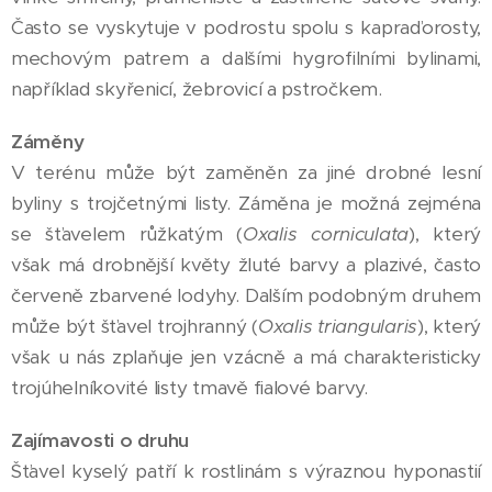
Často se vyskytuje v podrostu spolu s kapraďorosty,
mechovým patrem a dalšími hygrofilními bylinami,
například skyřenicí, žebrovicí a pstročkem.
Záměny
V terénu může být zaměněn za jiné drobné lesní
byliny s trojčetnými listy. Záměna je možná zejména
se šťavelem růžkatým (
Oxalis corniculata
), který
však má drobnější květy žluté barvy a plazivé, často
červeně zbarvené lodyhy. Dalším podobným druhem
může být šťavel trojhranný (
Oxalis triangularis
), který
však u nás zplaňuje jen vzácně a má charakteristicky
trojúhelníkovité listy tmavě fialové barvy.
Zajímavosti o druhu
Šťavel kyselý patří k rostlinám s výraznou hyponastií