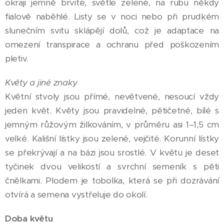
okraji jemně brvité, světle zelené, na rubu někdy
fialově naběhlé. Listy se v noci nebo při prudkém
slunečním svitu sklápějí dolů, což je adaptace na
omezení transpirace a ochranu před poškozením
pletiv.
Květy a jiné znaky
Květní stvoly jsou přímé, nevětvené, nesoucí vždy
jeden květ. Květy jsou pravidelné, pětičetné, bílé s
jemným růžovým žilkováním, v průměru asi 1–1,5 cm
velké. Kališní lístky jsou zelené, vejčité. Korunní lístky
se překrývají a na bázi jsou srostlé. V květu je deset
tyčinek dvou velikostí a svrchní semeník s pěti
čnělkami. Plodem je tobolka, která se při dozrávání
otvírá a semena vystřeluje do okolí.
Doba květu