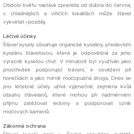
Období květu nastává zpravidla od dubna do června,
v chladnějších a vlhčích lokalitách může šťavel
vykvétat i později.
Léčivé účinky
Šťavel kyselý obsahuje organické kyseliny, především
kyselinu šťavelovou, která je odpovědná za jeho
výrazně kyselou chuť. V minulosti byl využíván jako
prostředek podporující trávení, k osvěžení při
horečkách a jako mírně močopudná droga. Dnes se
pro léčebné účely užívá výjimečně, zejména kvůli
obsahu šťavelanů, které mohou při nadměrném
příjmu zatěžovat ledviny a podporovat vznik
močových kamenů.
Zákonná ochrana