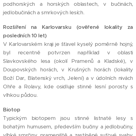
podhorských a horských oblastech, v bučinách,
jedlobučinách a smrkových lesích.
Rozšíření na Karlovarsku (ověřené lokality za
posledních 10 let)
V Karlovarském kraji je šťavel kyselý poměrně hojný,
byl recentně potvrzen například v oblasti
Slavkovského lesa (okolí Pramenů a Kladské), v
Doupovských horách, v Krušných horách (lokality
Boží Dar, Blatenský vrch, Jelení) a v údolních nivách
Ohře a Rolavy, kde osidluje stinné lesní porosty s
vlhkou půdou.
Biotop
Typickým biotopem jsou stinné listnaté lesy s
bohatým humusem, především bučiny a jedlobučiny,
vlhké smrčiny, prameniště a zastíněné suťové svahy.