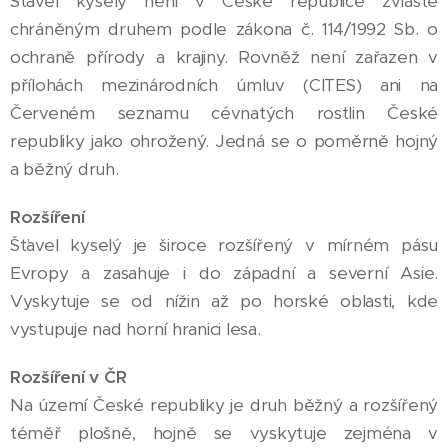
Šťavel kyselý není v České republice zvláště
chráněným druhem podle zákona č. 114/1992 Sb. o
ochraně přírody a krajiny. Rovněž není zařazen v
přílohách mezinárodních úmluv (CITES) ani na
Červeném seznamu cévnatých rostlin České
republiky jako ohrožený. Jedná se o poměrně hojný
a běžný druh.
Rozšíření
Šťavel kyselý je široce rozšířený v mírném pásu
Evropy a zasahuje i do západní a severní Asie.
Vyskytuje se od nížin až po horské oblasti, kde
vystupuje nad horní hranici lesa.
Rozšíření v ČR
Na území České republiky je druh běžný a rozšířený
téměř plošně, hojně se vyskytuje zejména v