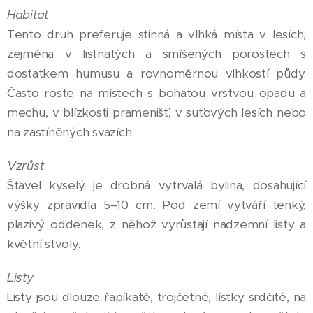
Habitat
Tento druh preferuje stinná a vlhká místa v lesích,
zejména v listnatých a smíšených porostech s
dostatkem humusu a rovnoměrnou vlhkostí půdy.
Často roste na místech s bohatou vrstvou opadu a
mechu, v blízkosti pramenišť, v suťových lesích nebo
na zastíněných svazích.
Vzrůst
Šťavel kyselý je drobná vytrvalá bylina, dosahující
výšky zpravidla 5–10 cm. Pod zemí vytváří tenký,
plazivý oddenek, z něhož vyrůstají nadzemní listy a
květní stvoly.
Listy
Listy jsou dlouze řapíkaté, trojčetné, lístky srdčité, na