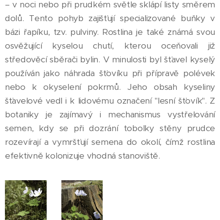
– v noci nebo při prudkém světle sklápí listy směrem
dolů. Tento pohyb zajišťují specializované buňky v
bázi řapíku, tzv. pulviny. Rostlina je také známá svou
osvěžující kyselou chutí, kterou oceňovali již
středověcí sběrači bylin. V minulosti byl šťavel kyselý
používán jako náhrada šťovíku při přípravě polévek
nebo k okyselení pokrmů. Jeho obsah kyseliny
šťavelové vedl i k lidovému označení "lesní šťovík". Z
botaniky je zajímavý i mechanismus vystřelování
semen, kdy se při dozrání tobolky stěny prudce
rozevírají a vymršťují semena do okolí, čímž rostlina
efektivně kolonizuje vhodná stanoviště.