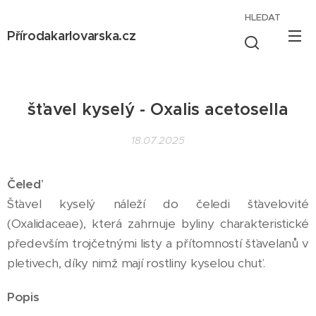
HLEDAT
Přírodakarlovarska.cz
šťavel kyselý - Oxalis acetosella
18.07.2025
Čeleď
Šťavel kyselý náleží do čeledi šťavelovité
(Oxalidaceae), která zahrnuje byliny charakteristické
především trojčetnými listy a přítomností šťavelanů v
pletivech, díky nimž mají rostliny kyselou chuť.
Popis