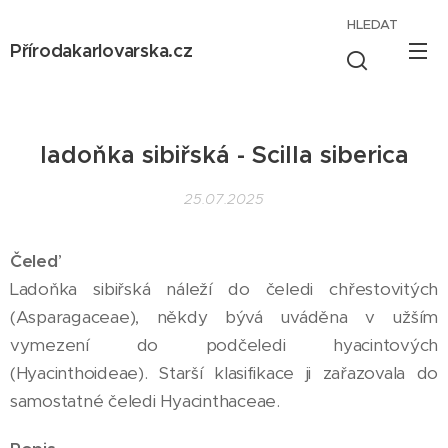
HLEDAT
Přírodakarlovarska.cz
ladoňka sibiřská - Scilla siberica
25.07.2025
Čeleď
Ladoňka sibiřská náleží do čeledi chřestovitých
(Asparagaceae), někdy bývá uváděna v užším
vymezení do podčeledi hyacintových
(Hyacinthoideae). Starší klasifikace ji zařazovala do
samostatné čeledi Hyacinthaceae.