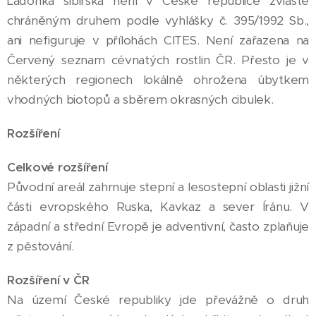
Ladoňka sibiřská není v České republice zvláště
chráněným druhem podle vyhlášky č. 395/1992 Sb.,
ani nefiguruje v přílohách CITES. Není zařazena na
Červený seznam cévnatých rostlin ČR. Přesto je v
některých regionech lokálně ohrožena úbytkem
vhodných biotopů a sběrem okrasných cibulek.
Rozšíření
Celkové rozšíření
Původní areál zahrnuje stepní a lesostepní oblasti jižní
části evropského Ruska, Kavkaz a sever Íránu. V
západní a střední Evropě je adventivní, často zplaňuje
z pěstování.
Rozšíření v ČR
Na území České republiky jde převážně o druh