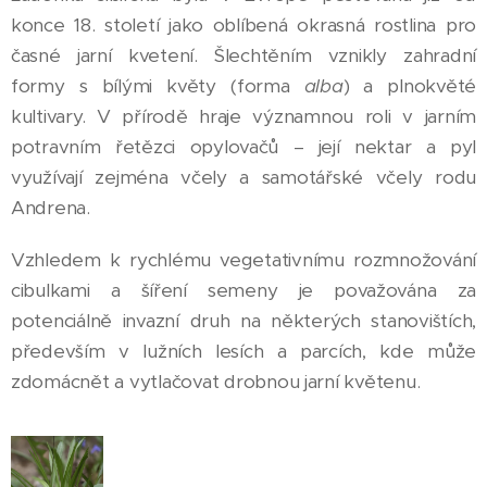
konce 18. století jako oblíbená okrasná rostlina pro
časné jarní kvetení. Šlechtěním vznikly zahradní
formy s bílými květy (forma
alba
) a plnokvěté
kultivary. V přírodě hraje významnou roli v jarním
potravním řetězci opylovačů – její nektar a pyl
využívají zejména včely a samotářské včely rodu
Andrena.
Vzhledem k rychlému vegetativnímu rozmnožování
cibulkami a šíření semeny je považována za
potenciálně invazní druh na některých stanovištích,
především v lužních lesích a parcích, kde může
zdomácnět a vytlačovat drobnou jarní květenu.