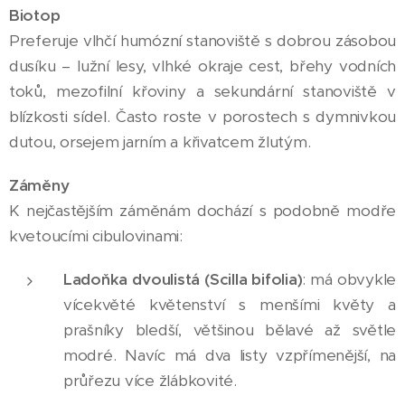
Biotop
Preferuje vlhčí humózní stanoviště s dobrou zásobou
dusíku – lužní lesy, vlhké okraje cest, břehy vodních
toků, mezofilní křoviny a sekundární stanoviště v
blízkosti sídel. Často roste v porostech s dymnivkou
dutou, orsejem jarním a křivatcem žlutým.
Záměny
K nejčastějším záměnám dochází s podobně modře
kvetoucími cibulovinami:
Ladoňka dvoulistá (Scilla bifolia)
: má obvykle
vícekvěté květenství s menšími květy a
prašníky bledší, většinou bělavé až světle
modré. Navíc má dva listy vzpřímenější, na
průřezu více žlábkovité.