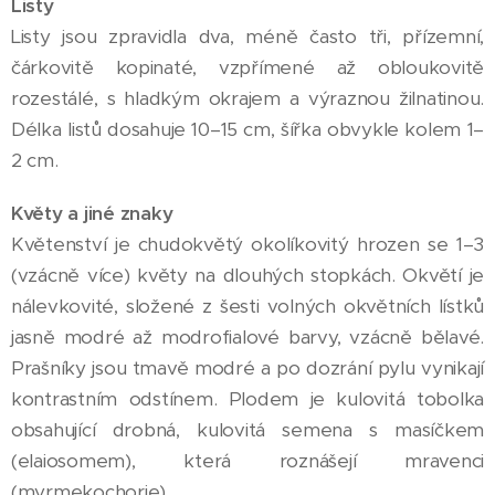
Listy
Listy jsou zpravidla dva, méně často tři, přízemní,
čárkovitě kopinaté, vzpřímené až obloukovitě
rozestálé, s hladkým okrajem a výraznou žilnatinou.
Délka listů dosahuje 10–15 cm, šířka obvykle kolem 1–
2 cm.
Květy a jiné znaky
Květenství je chudokvětý okolíkovitý hrozen se 1–3
(vzácně více) květy na dlouhých stopkách. Okvětí je
nálevkovité, složené z šesti volných okvětních lístků
jasně modré až modrofialové barvy, vzácně bělavé.
Prašníky jsou tmavě modré a po dozrání pylu vynikají
kontrastním odstínem. Plodem je kulovitá tobolka
obsahující drobná, kulovitá semena s masíčkem
(elaiosomem), která roznášejí mravenci
(myrmekochorie).