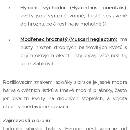
Hyacint východní (Hyacinthus orientalis)
:
květy jsou výrazně vonné, hustě sestavené
do hroznu, celá rostlina je mohutnější.
Modřenec hroznatý (Muscari neglectum)
: má
hustý hrozen drobných baňkovitých květů s
bílým okrajem okvětí, listy bývají více než tři,
úzce žlábkovité.
Rozlišovacím znakem ladoňky sibiřské je jasně modrá
barva okvětních lístků a tmavě modré prašníky, často
jen dva–tři květy na dlouhých stopkách, a vejčitá
cibule s hnědavými šupinami.
Zajímavosti o druhu
Ladoňka sibiřská byla v Evropě pěstována již od