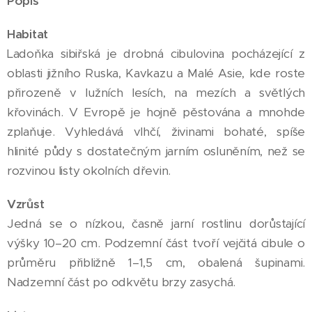
Popis
Habitat
Ladoňka sibiřská je drobná cibulovina pocházející z
oblasti jižního Ruska, Kavkazu a Malé Asie, kde roste
přirozeně v lužních lesích, na mezích a světlých
křovinách. V Evropě je hojně pěstována a mnohde
zplaňuje. Vyhledává vlhčí, živinami bohaté, spíše
hlinité půdy s dostatečným jarním osluněním, než se
rozvinou listy okolních dřevin.
Vzrůst
Jedná se o nízkou, časně jarní rostlinu dorůstající
výšky 10–20 cm. Podzemní část tvoří vejčitá cibule o
průměru přibližně 1–1,5 cm, obalená šupinami.
Nadzemní část po odkvětu brzy zasychá.