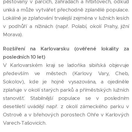
pěstovaný v parcích, zahradách a hřbitovech, odkud
uniká a může vytvářet přechodně zplanělé populace.
Lokálně je zplaňování trvalejší zejména v lužních lesích
v podhůří a nížinách (např. Polabí, okolí Prahy, jižní
Morava).
Rozšíření na Karlovarsku (ověřené lokality za
posledních 10 let)
V Karlovarském kraji se ladoňka sibiřská objevuje
především ve městech (Karlovy Vary, Cheb,
Sokolov), kde je hojně vysazována, a ojediněle
zplaňuje v okolí starých parků a příměstských lužních
stanovišť. Stabilnější populace se v posledním
desetiletí uvádějí např. z okolí zámeckého parku v
Ostrově a v břehových porostech Ohře v Karlových
Varech-Tašovicích.