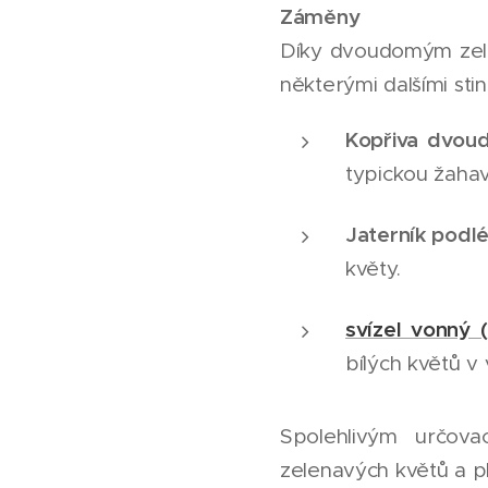
Záměny
Díky dvoudomým zel
některými dalšími sti
Kopřiva dvou
typickou žahav
Jaterník podlé
květy.
svízel vonný (
bílých květů v 
Spolehlivým určov
zelenavých květů a pl