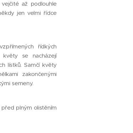
 vejčité až podlouhle
 někdy jen velmi řídce
vzpřímených řídkých
čí květy se nacházejí
ch lístků. Samčí květy
nělkami zakončenými
dkými semeny.
 před plným olistěním