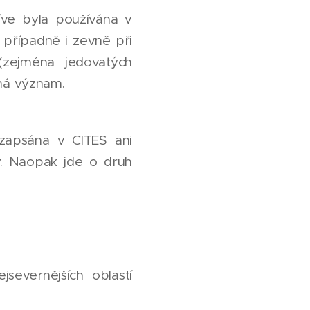
říve byla používána v
 případně i zevně při
(zejména jedovatých
emá význam.
zapsána v CITES ani
. Naopak jde o druh
severnějších oblastí