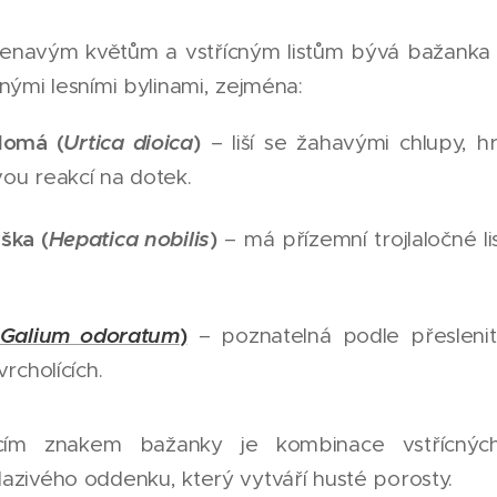
enavým květům a vstřícným listům bývá bažanka
nnými lesními bylinami, zejména:
domá (
Urtica dioica
)
– liší se žahavými chlupy, hr
ou reakcí na dotek.
ška (
Hepatica nobilis
)
– má přízemní trojlaločné 
Galium odoratum
)
– poznatelná podle přeslenit
vrcholících.
acím znakem bažanky je kombinace vstřícných
azivého oddenku, který vytváří husté porosty.