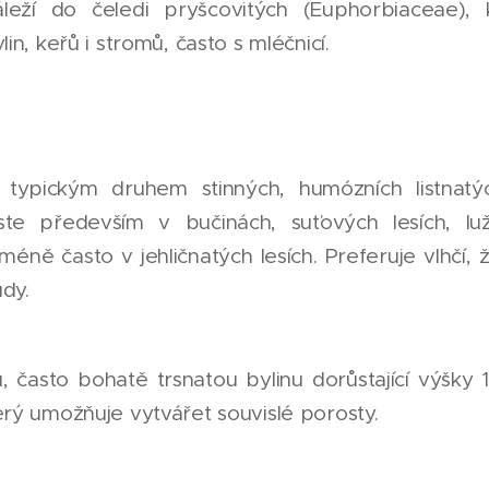
leží do čeledi pryšcovitých (Euphorbiaceae),
n, keřů i stromů, často s mléčnicí.
 typickým druhem stinných, humózních listnat
te především v bučinách, suťových lesích, lu
 méně často v jehličnatých lesích. Preferuje vlhčí, 
ůdy.
, často bohatě trsnatou bylinu dorůstající výšky 
rý umožňuje vytvářet souvislé porosty.