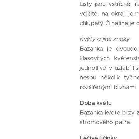
Listy jsou vstřícné,
vejčité, na okraji je
chlupatý. Žilnatina je
Květy a jiné znaky
Bažanka je dvoudom
klasovitých květenst
jednotlivě v úžlabí l
nesou několik tyči
rozšířenými bliznami.
Doba květu
Bažanka kvete brzy z
stromového patra.
Léčivé účinky