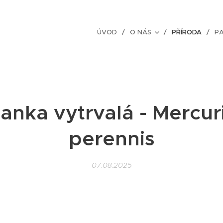
ÚVOD
O NÁS
PŘÍRODA
P
anka vytrvalá - Mercuri
perennis
07.08.2025