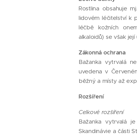
Rostlina obsahuje mj
lidovém léčitelství 
léčbě kožních onem
alkaloidů) se však je
Zákonná ochrana
Bažanka vytrvalá n
uvedena v Červeném
běžný a místy až expa
Rozšíření
Celkové rozšíření
Bažanka vytrvalá je
Skandinávie a části S