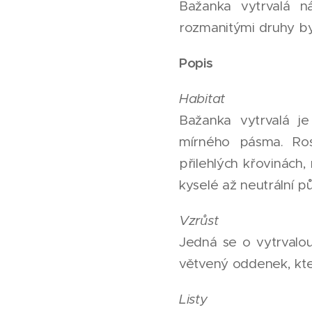
Bažanka vytrvalá ná
rozmanitými druhy byli
Popis
Habitat
Bažanka vytrvalá je
mírného pásma. Ros
přilehlých křovinách,
kyselé až neutrální p
Vzrůst
Jedná se o vytrvalou
větvený oddenek, kte
Listy