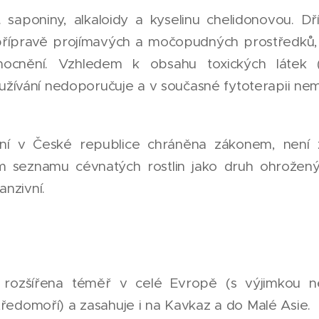
. saponiny, alkaloidy a kyselinu chelidonovou. D
k přípravě projímavých a močopudných prostředků,
ocnění. Vzhledem k obsahu toxických látek 
jí užívání nedoporučuje a v současné fytoterapii n
ení v České republice chráněna zákonem, není 
 seznamu cévnatých rostlin jako druh ohrožený
nzivní.
 rozšířena téměř v celé Evropě (s výjimkou nej
tředomoří) a zasahuje i na Kavkaz a do Malé Asie.