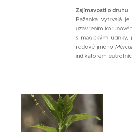
Zajímavosti o druhu
Bažanka vytrvalá je 
uzavřením korunového
s magickými účinky, 
rodové jméno
Mercur
indikátorem eutrofníc