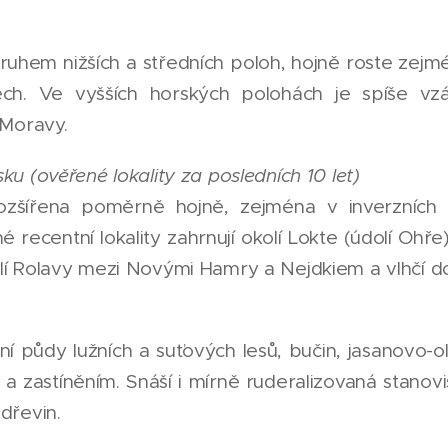
uhem nižších a středních poloh, hojně roste zejm
ch. Ve vyšších horských polohách je spíše vzác
 Moravy.
ku (ověřené lokality za posledních 10 let)
ozšířena poměrně hojně, zejména v inverzních 
 recentní lokality zahrnují okolí Lokte (údolí Ohř
olí Rolavy mezi Novými Hamry a Nejdkiem a vlhčí d
 půdy lužních a suťových lesů, bučin, jasanovo-olš
 a zastíněním. Snáší i mírně ruderalizovaná stanovi
dřevin.