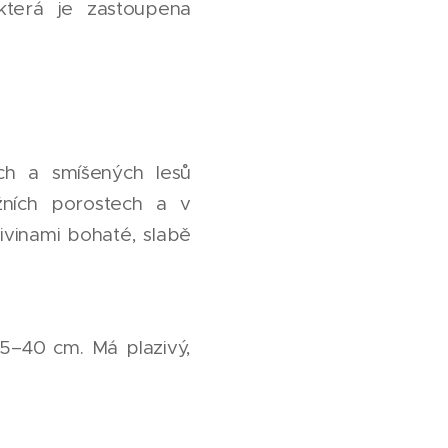
 která je zastoupena
ých a smíšených lesů
žních porostech a v
živinami bohaté, slabě
15–40 cm. Má plazivý,