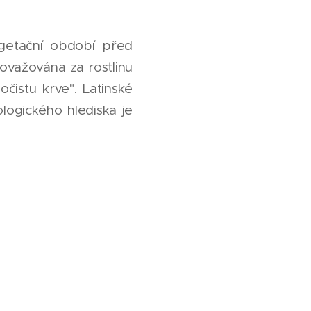
vegetační období před
ovažována za rostlinu
čistu krve". Latinské
logického hlediska je