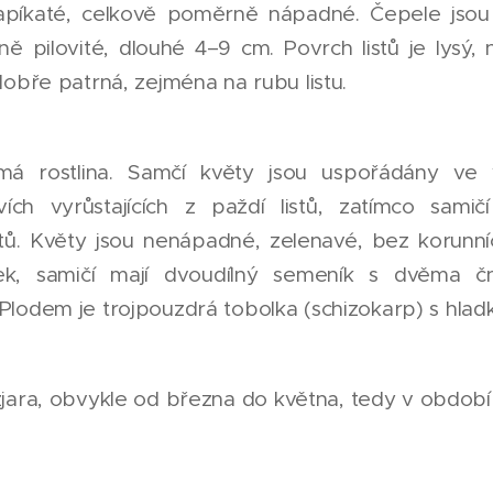
 řapíkaté, celkově poměrně nápadné. Čepele jsou
mně pilovité, dlouhé 4–9 cm. Povrch listů je lysý,
 dobře patrná, zejména na rubu listu.
á rostlina. Samčí květy jsou uspořádány ve 
vích vyrůstajících z paždí listů, zatímco sami
istů. Květy jsou nenápadné, zelenavé, bez korunní
nek, samičí mají dvoudílný semeník s dvěma č
 Plodem je trojpouzdrá tobolka (schizokarp) s hla
jara, obvykle od března do května, tedy v období