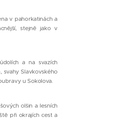
éna v pahorkatinách a
nější, stejně jako v
údolích a na svazích
e), svahy Slavkovského
oubravy u Sokolova.
ových olšin a lesních
ště při okrajích cest a