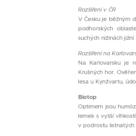
Rozšíření v ČR
V Česku je běžným dr
podhorských oblaste
suchých nížinách jižní
Rozšíření na Karlovars
Na Karlovarsku je r
Krušných hor. Ověřené
lesa u Kynžvartu, úd
Biotop
Optimem jsou humózní
lemek s vyšší vlhkostí
v podrostu listnatých 