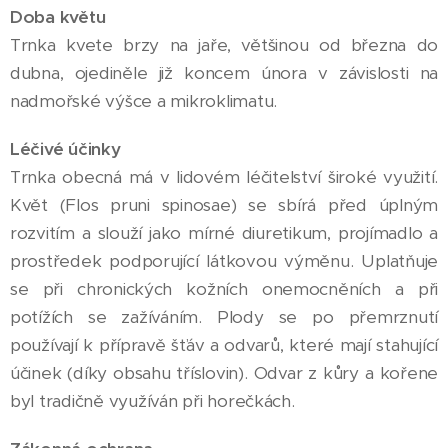
Doba květu
Trnka kvete brzy na jaře, většinou od března do
dubna, ojediněle již koncem února v závislosti na
nadmořské výšce a mikroklimatu.
Léčivé účinky
Trnka obecná má v lidovém léčitelství široké využití.
Květ (Flos pruni spinosae) se sbírá před úplným
rozvitím a slouží jako mírné diuretikum, projímadlo a
prostředek podporující látkovou výměnu. Uplatňuje
se při chronických kožních onemocněních a při
potížích se zažíváním. Plody se po přemrznutí
používají k přípravě šťáv a odvarů, které mají stahující
účinek (díky obsahu tříslovin). Odvar z kůry a kořene
byl tradičně využíván při horečkách.