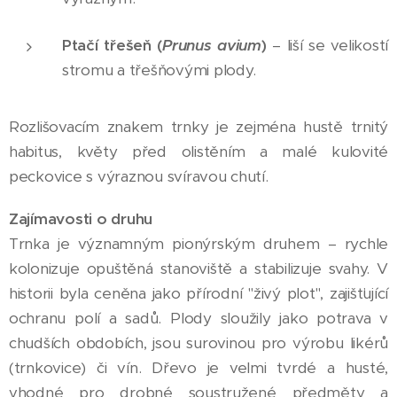
Ptačí třešeň (
Prunus avium
)
– liší se velikostí
stromu a třešňovými plody.
Rozlišovacím znakem trnky je zejména hustě trnitý
habitus, květy před olistěním a malé kulovité
peckovice s výraznou svíravou chutí.
Zajímavosti o druhu
Trnka je významným pionýrským druhem – rychle
kolonizuje opuštěná stanoviště a stabilizuje svahy. V
historii byla ceněna jako přírodní "živý plot", zajišťující
ochranu polí a sadů. Plody sloužily jako potrava v
chudších obdobích, jsou surovinou pro výrobu likérů
(trnkovice) či vín. Dřevo je velmi tvrdé a husté,
vhodné pro drobné soustružené předměty a