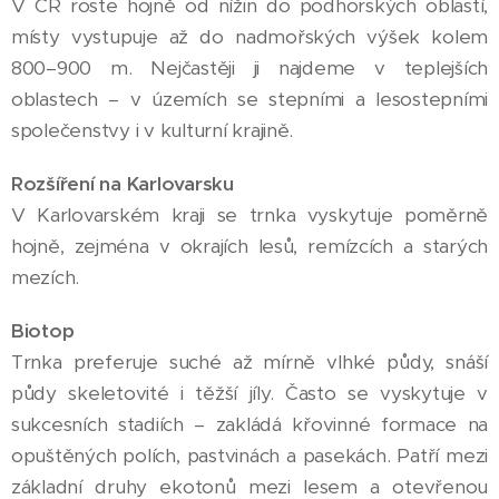
V ČR roste hojně od nížin do podhorských oblastí,
místy vystupuje až do nadmořských výšek kolem
800–900 m. Nejčastěji ji najdeme v teplejších
oblastech – v územích se stepními a lesostepními
společenstvy i v kulturní krajině.
Rozšíření na Karlovarsku
V Karlovarském kraji se trnka vyskytuje poměrně
hojně, zejména v okrajích lesů, remízcích a starých
mezích.
Biotop
Trnka preferuje suché až mírně vlhké půdy, snáší
půdy skeletovité i těžší jíly. Často se vyskytuje v
sukcesních stadiích – zakládá křovinné formace na
opuštěných polích, pastvinách a pasekách. Patří mezi
základní druhy ekotonů mezi lesem a otevřenou