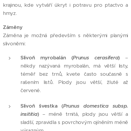
krajinou, kde vytváří úkryt i potravu pro ptactvo a
hmyz.
Záměny
Záměna je možná především s některými planými
slivoněmi:
Slivoň myrobalán (
Prunus cerasifera
)
–
někdy nazývaná myrobalán, má větší listy,
téměř bez trnů, kvete často současně s
rašením listů. Plody jsou větší, žluté až
červené.
Slivoň švestka (
Prunus domestica subsp.
insititia
)
– méně trnitá, plody jsou větší a
sladší, zpravidla s povrchovým ojíněním méně
výrazným.