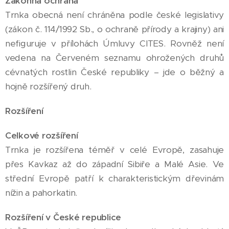
Zákonná ochrana
Trnka obecná není chráněna podle české legislativy
(zákon č. 114/1992 Sb., o ochraně přírody a krajiny) ani
nefiguruje v přílohách Úmluvy CITES. Rovněž není
vedena na Červeném seznamu ohrožených druhů
cévnatých rostlin České republiky – jde o běžný a
hojně rozšířený druh.
Rozšíření
Celkové rozšíření
Trnka je rozšířena téměř v celé Evropě, zasahuje
přes Kavkaz až do západní Sibiře a Malé Asie. Ve
střední Evropě patří k charakteristickým dřevinám
nížin a pahorkatin.
Rozšíření v České republice