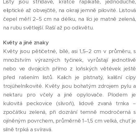
Listy jsou střídavé, krátce řapíkaté, jednoduché,
eliptické až obvejčité, na okraji jemně pilovité. Listová
čepel měří 2–5 cm na délku, na líci je matně zelená,
na rubu světlejší. Raší až po odkvětu.
Květy a jiné znaky
Květy jsou pětičetné, bílé, asi 1,5–2 cm v průměru, s
množstvím výrazných tyčinek, vyrůstají jednotlivě
nebo ve dvojicích přímo z loňských větévek ještě
před rašením listů. Kalich je plstnatý, kališní cípy
trojúhelníkovité. Květy jsou bohatým zdrojem pylu a
nektaru pro včely a jiné opylovače. Plodem je
kulovitá peckovice (slivoň), lidově zvaná trnka –
zpočátku zelená, při dozrání temně modročerná s
ojíněným povrchem, průměrně 1–1,5 cm velká, chuť je
silně trpká a svíravá.