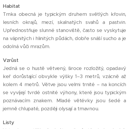
Habitat
Trnka obecná je typickým druhem světlých křovin,
lesních okrajů, mezí, skalnatých svahů a pastvin.
Upřednostňuje slunné stanoviště, často se vyskytuje
na vápnitých i hlinitých půdách, dobře snáší sucho a je
odolná vůči mrazům.
Vzrůst
Jedná se o hustě větvený, široce rozložitý, opadavý
keř dorůstající obvykle výšky 1–3 metrů, vzácně až
kolem 4 metrů. Větve jsou velmi trnité – na koncích
se vyvíjejí tvrdé ostnité výhony, které jsou typickým
poznávacím znakem. Mladé větévky jsou šedé a
jemně chlupaté, později olysají a tmavnou.
Listy