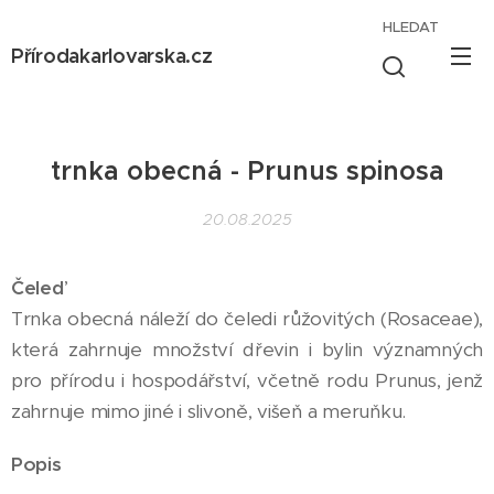
HLEDAT
Přírodakarlovarska.cz
trnka obecná - Prunus spinosa
20.08.2025
Čeleď
Trnka obecná náleží do čeledi růžovitých (Rosaceae),
která zahrnuje množství dřevin i bylin významných
pro přírodu i hospodářství, včetně rodu Prunus, jenž
zahrnuje mimo jiné i slivoně, višeň a meruňku.
Popis