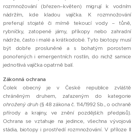
rozmnožování (březen–květen) migrují k vodním
nádržím, kde kladou vajíčka. K rozmnožování
preferují stojaté či mírně tekoucí vody – tůně,
rybníčky, zatopené jámy, příkopy nebo zahradní
nádrže, často i malé a krátkodobé. Tyto biotopy musí
být dobře prosluněné a s bohatým porostem
ponořených i emergentních rostlin, do nichž samice
jednotlivá vajíčka opatrně balí.
Zákonná ochrana
Čolek obecný je v České republice zvláště
chráněným druhem, zařazeným do kategorie
ohrožený druh
(§ 48 zákona č. 114/1992 Sb., o ochraně
přírody a krajiny, ve znění pozdějších předpisů).
Ochrana se vztahuje na jedince, všechna vývojová
stádia, biotopy i prostředí rozmnožování. V příloze II