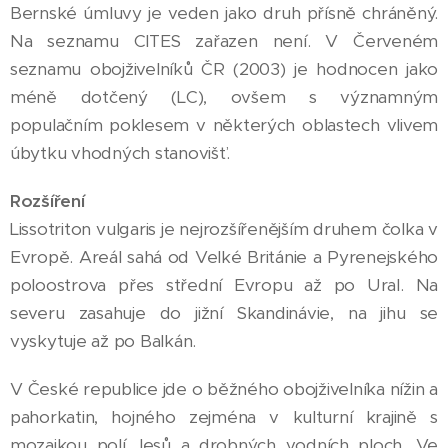
Bernské úmluvy je veden jako druh přísně chráněný.
Na seznamu CITES zařazen není. V Červeném
seznamu obojživelníků ČR (2003) je hodnocen jako
méně dotčený (LC), ovšem s významným
populačním poklesem v některých oblastech vlivem
úbytku vhodných stanovišť.
Rozšíření
Lissotriton vulgaris je nejrozšířenějším druhem čolka v
Evropě. Areál sahá od Velké Británie a Pyrenejského
poloostrova přes střední Evropu až po Ural. Na
severu zasahuje do jižní Skandinávie, na jihu se
vyskytuje až po Balkán.
V České republice jde o běžného obojživelníka nížin a
pahorkatin, hojného zejména v kulturní krajině s
mozaikou polí, lesů a drobných vodních ploch. Ve