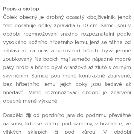
Popis a biotop
Čolek obecný je drobný ocasatý obojživelník, jehož
tělo dosahuje délky zpravidla 6–10 cm. Samci jsou v
období rozmnožování snadno rozpoznatelní podle
vysokého kožního hřbetního lemu, jenž se táhne od
záhlaví až na ocas a uprostřed hřbetu bývá jemně
zoubkovaný. Na bocích mají samečci nápadné modré
pásy, hrdlo a břicho bývá oranžové až žluté s černým
skvrněním. Samice jsou méně kontrastně zbarvené,
bez hřbetního lemu, jejich boky jsou šedavé až
hnědavé. Mimo rozmnožovací období je zbarvení
obecně méně výrazné.
Dospělci žijí od pozdního jara do podzimu převážně
na souši, kde se zdržují pod kameny, v hrabance, ve
vlhkých sklepích či pod kůrou. V období