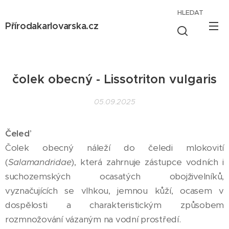
HLEDAT
Přírodakarlovarska.cz
čolek obecný - Lissotriton vulgaris
05.09.2025
Čeleď
Čolek obecný náleží do čeledi mlokovití
(
Salamandridae
), která zahrnuje zástupce vodních i
suchozemských ocasatých obojživelníků,
vyznačujících se vlhkou, jemnou kůží, ocasem v
dospělosti a charakteristickým způsobem
rozmnožování vázaným na vodní prostředí.