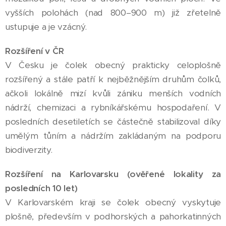
vyšších polohách (nad 800–900 m) již zřetelně
ustupuje a je vzácný.
Rozšíření v ČR
V Česku je čolek obecný prakticky celoplošně
rozšířený a stále patří k nejběžnějším druhům čolků,
ačkoli lokálně mizí kvůli zániku menších vodních
nádrží, chemizaci a rybníkářskému hospodaření. V
posledních desetiletích se částečně stabilizoval díky
umělým tůním a nádržím zakládaným na podporu
biodiverzity.
Rozšíření na Karlovarsku (ověřené lokality za
posledních 10 let)
V Karlovarském kraji se čolek obecný vyskytuje
plošně, především v podhorských a pahorkatinných