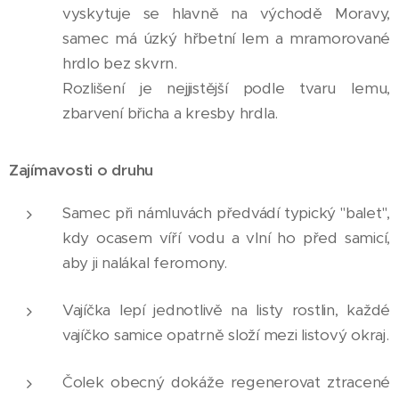
vyskytuje se hlavně na východě Moravy,
samec má úzký hřbetní lem a mramorované
hrdlo bez skvrn.
Rozlišení je nejjistější podle tvaru lemu,
zbarvení břicha a kresby hrdla.
Zajímavosti o druhu
Samec při námluvách předvádí typický "balet",
kdy ocasem víří vodu a vlní ho před samicí,
aby ji nalákal feromony.
Vajíčka lepí jednotlivě na listy rostlin, každé
vajíčko samice opatrně složí mezi listový okraj.
Čolek obecný dokáže regenerovat ztracené