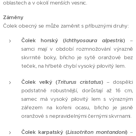
oblastech a v okolí menších vesnic.
Záměny
Čolek obecný se může zaměnit s příbuznými druhy:
Čolek horský (
Ichthyosaura alpestris
)
–
samci mají v období rozmnožování výrazně
skvrnité boky, břicho je sytě oranžové bez
teček, na hřbetě chybí vysoký pilovitý lem.
Čolek velký (
Triturus cristatus
)
– dospělci
podstatně robustnější, dorůstají až 16 cm,
samec má vysoký pilovitý lem s výrazným
zářezem na kořeni ocasu, břicho je jasně
oranžové s nepravidelnými černými skvrnami.
Čolek karpatský (
Lissotriton montandoni
)
–