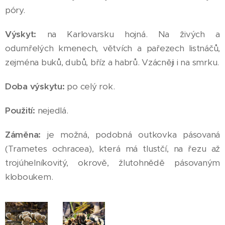
póry.
Výskyt:
na Karlovarsku hojná. Na živých a
odumřelých kmenech, větvích a pařezech listnáčů,
zejména buků, dubů, bříz a habrů. Vzácněji i na smrku.
Doba výskytu:
po celý rok.
Použití:
nejedlá.
Záměna:
je možná, podobná outkovka pásovaná
(Trametes ochracea), která má tlustčí, na řezu až
trojúhelníkovitý, okrově, žlutohnědě pásovaným
kloboukem.