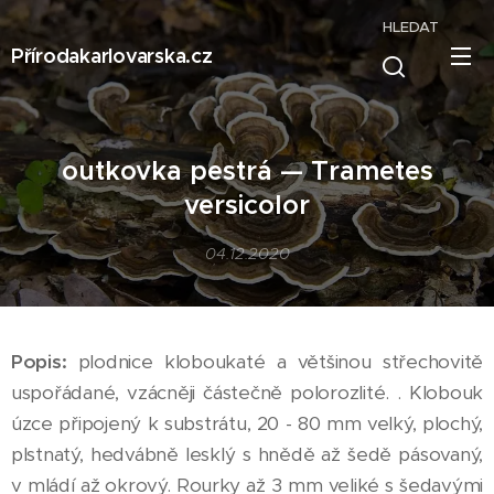
HLEDAT
Přírodakarlovarska.cz
outkovka pestrá — Trametes
versicolor
04.12.2020
Popis:
plodnice kloboukaté a většinou střechovitě
uspořádané, vzácněji částečně polorozlité. . Klobouk
úzce připojený k substrátu, 20 - 80 mm velký, plochý,
plstnatý, hedvábně lesklý s hnědě až šedě pásovaný,
v mládí až okrový. Rourky až 3 mm veliké s šedavými