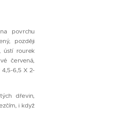
 na povrchu
ený, později
 ústí rourek
ové červená,
 4,5-6,5 X 2-
ých dřevin,
ezčím, i když