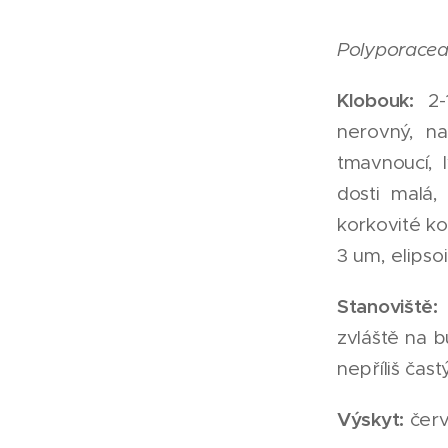
Polyporacea
Klobouk:
2-1
nerovný, na
tmavnoucí, 
dosti malá,
korkovité ko
3 um, elipso
Stanoviště:
zvláště na b
nepříliš čas
Výskyt:
červ