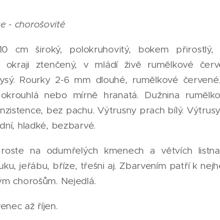
e - chorošovité
0 cm široký, polokruhovitý, bokem přirostlý,
 okraji ztenčený, v mládí živě rumělkové červ
lysý. Rourky 2-6 mm dlouhé, rumělkové červené,
 okrouhlá nebo mírně hranatá. Dužnina rumělk
nzistence, bez pachu. Výtrusny prach bílý. Výtrusy
idní, hladké, bezbarvé.
roste na odumřelých kmenech a větvích listnat
uku, jeřábu, bříze, třešni aj. Zbarvením patří k nejh
tým chorošům. Nejedlá.
enec až říjen.