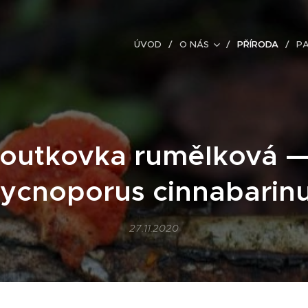
ÚVOD
O NÁS
PŘÍRODA
P
outkovka rumělková 
ycnoporus cinnabarin
27.11.2020