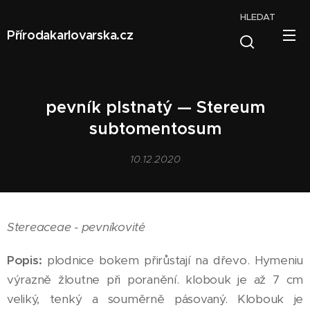
HLEDAT
Přírodakarlovarska.cz
pevník plstnatý — Stereum
subtomentosum
10.12.2020
Stereaceae - pevníkovité
Popis:
plodnice bokem přirůstají na dřevo. Hymeniu
výrazně žloutne při poranění. klobouk je až 7 cm
veliký, tenký a souměrně pásovaný. Klobouk je