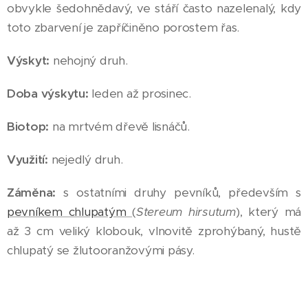
obvykle šedohnědavý, ve stáří často nazelenalý, kdy
toto zbarvení je zapříčiněno porostem řas.
Výskyt:
nehojný druh.
Doba výskytu:
leden až prosinec.
Biotop:
na mrtvém dřevě lisnáčů.
Využití:
nejedlý druh.
Záměna:
s ostatními druhy pevníků, především s
pevníkem chlupatým
(
Stereum hirsutum
), který má
až 3 cm veliký klobouk, vlnovitě zprohýbaný, hustě
chlupatý se žlutooranžovými pásy.